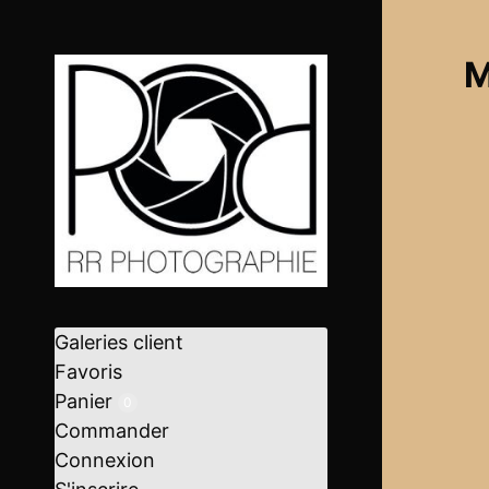
M
Galeries client
Favoris
Panier
0
Commander
Connexion